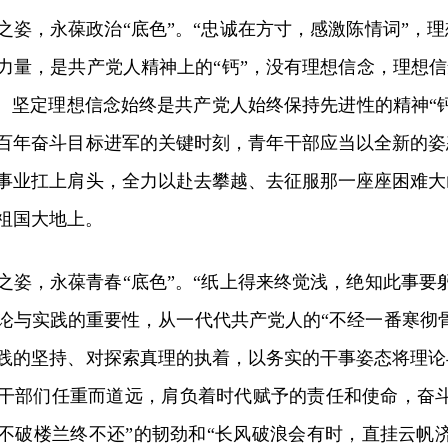
之姿，永葆政治“底色”。“忠诚在方寸，感激陈情词”，
力量，是共产党人精神上的“钙”，没有理想信念，理想信
”。坚定理想信念始终是共产党人始终保持先进性的精神“
百年奋斗目标进军的关键时刻，青年干部应当以全新的姿
事业扛上肩头，全力以赴去攀越、去征服那一座座困难大
祖国大地上。
之姿，永葆青春“底色”。“纸上得来终觉浅，绝知此事要
论与实践的重要性，从一代代共产党人的“不经一番寒彻
践的坚持、对探索真理的执着，以务实的干事姿态将理论
干部们任重而道远，肩负着时代赋予的责任和使命，奋斗
不破楼兰终不还”的韧劲和“长风破浪会有时，直挂云帆