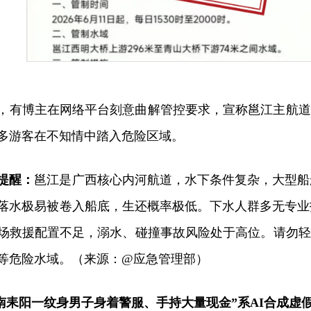
，有博主在网络平台刻意曲解管控要求，宣称邕江主航道
多游客在不知情中踏入危险区域。
提醒：
邕江是广西核心内河航道，水下条件复杂，大型船
落水极易被卷入船底，生还概率极低。下水人群多无专业
场救援配置不足，溺水、碰撞事故风险处于高位。请勿轻
等危险水域。（来源：@应急管理部）
南耒阳一纹身男子身着警服、手持大量现金”系AI合成虚