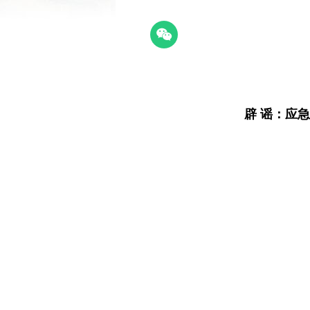
辟 谣：
应急