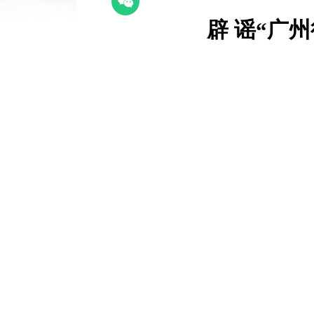
辟 谣“广