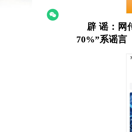
辟 谣：网
70%”系谣言