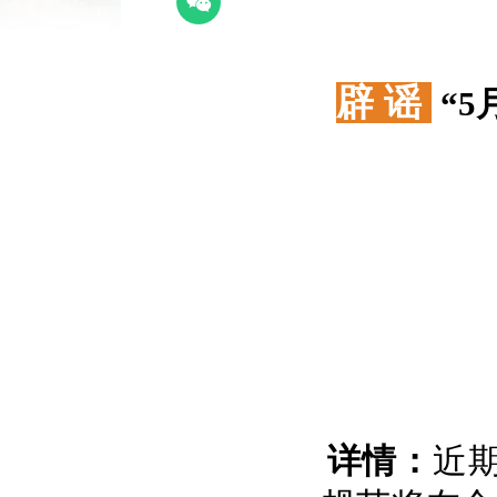
辟 谣
“5
详情：
近