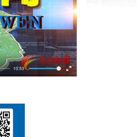
10:53
Enter
fullscreen