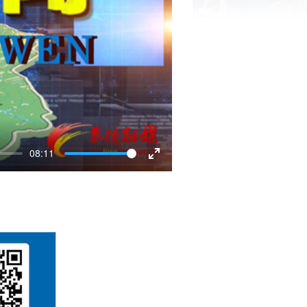
08:11
Enter
fullscreen