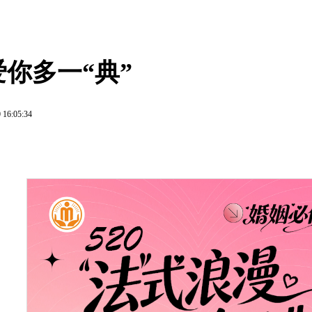
 爱你多一“典”
 16:05:34