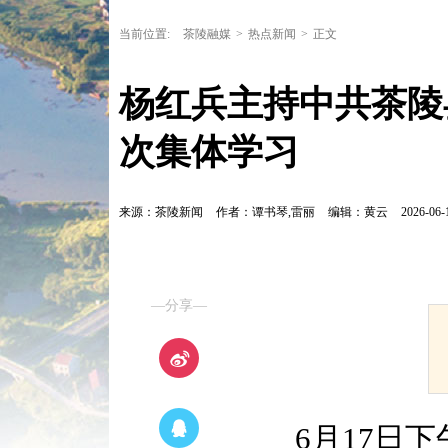
当前位置:
茶陵融媒
>
热点新闻
>
正文
杨红兵主持中共茶陵
次集体学习
来源：茶陵新闻
作者：谭书琴,雷丽
编辑：黄云
2026-06-
—分享—
6月17日