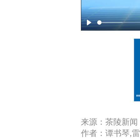
P
l
a
y
来源：茶陵新闻
作者：谭书琴,