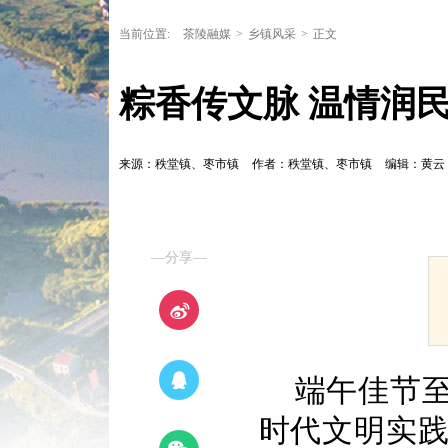
当前位置:
茶陵融媒
>
乡镇风采
>
正文
粽香传文脉 温情润
来源：秩堂镇、枣市镇
作者：秩堂镇、枣市镇
编辑：黄云
—分享—
端午佳节
时代文明实