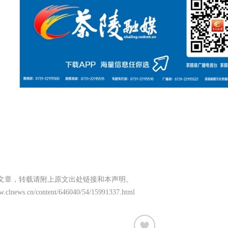
文章，转载请附上原文出处链接和本声明。
ww.clnews.cn/content/646040/54/15991337.html