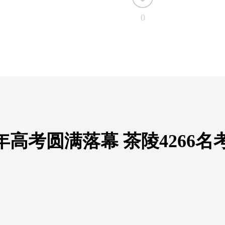
0
年高考圆满落幕 茶陵4266名