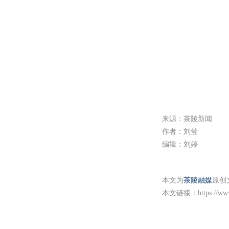
a
y
来源：茶陵新闻
作者：刘莹
编辑：刘婷
本文为
茶陵融媒
原创
本文链接：
https://w