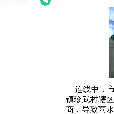
连线中，
镇珍武村辖
商，导致雨