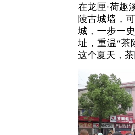
在龙匣·荷趣
陵古城墙，
城，一步一
址，重温“茶
这个夏天，茶