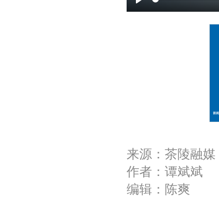
P
l
a
y
来源：茶陵融媒
作者：谭斌斌
编辑：陈爽