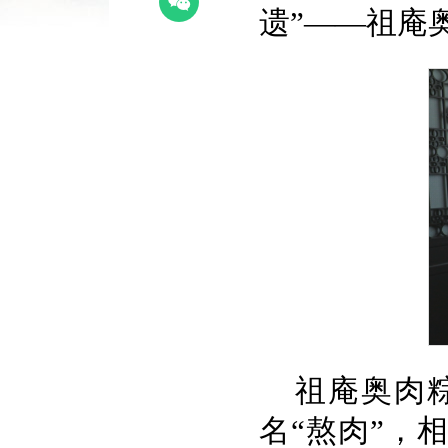
遗”——祖庵
祖庵奥肉
名“熬肉”，