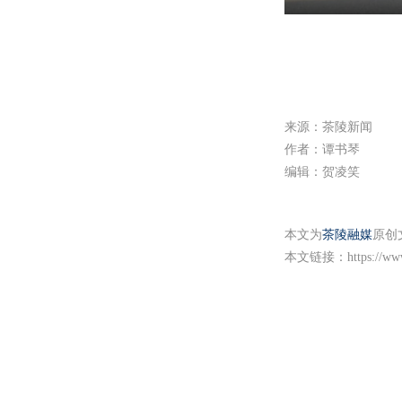
P
l
a
y
来源：茶陵新闻
作者：谭书琴
编辑：贺凌笑
本文为
茶陵融媒
原创
本文链接：
https://w