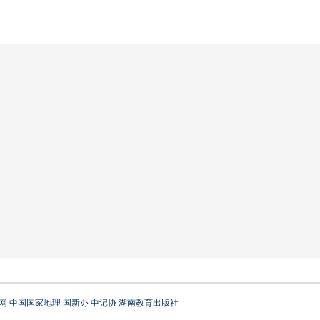
网
中国国家地理
国新办
中记协
湖南教育出版社