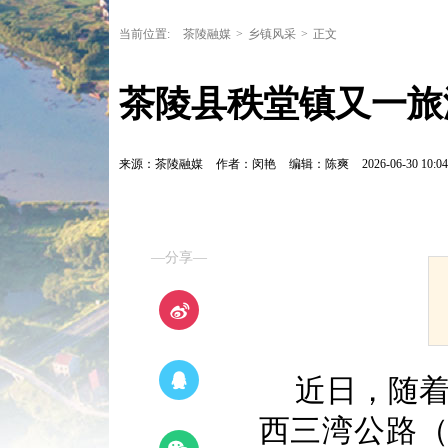
当前位置:
茶陵融媒
>
乡镇风采
>
正文
茶陵县秩堂镇又一旅
来源：茶陵融媒
作者：闵艳
编辑：陈爽
2026-06-30 10:04
—分享—
近日，随着
西三湾公路