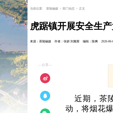
当前位置:
茶陵融媒
>
部门动态
>
正文
虎踞镇开展安全生产
来源：茶陵融媒
作者：张妍 刘雅茜
编辑：陈爽
2026-06-
—分享—
近期，茶
动，将烟花爆