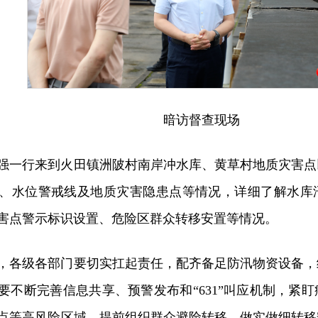
暗访督查现场
强一行来到火田镇洲陂村南岸冲水库、黄草村地质灾害点
、水位警戒线及地质灾害隐患点等情况，详细了解水库
害点警示标识设置、危险区群众转移安置等情况。
，各级各部门要切实扛起责任，配齐备足防汛物资设备，
要不断完善信息共享、预警发布和“631”叫应机制，紧
点等高风险区域，提前组织群众避险转移，做实做细转移