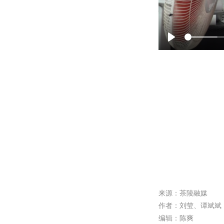
P
l
a
y
来源：茶陵融媒
作者：刘莹、谭斌斌
编辑：陈爽