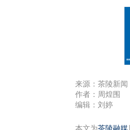
l
a
y
来源：茶陵新闻
作者：周煌围
编辑：刘婷
本文为
茶陵融媒