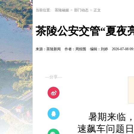
当前位置:
茶陵融媒
>
部门动态
>
正文
茶陵公安交管“夏夜亮
来源：茶陵新闻
作者：周煌围
编辑：刘婷
2026-07-08 09:
—分享—
暑期来临
速飙车问题