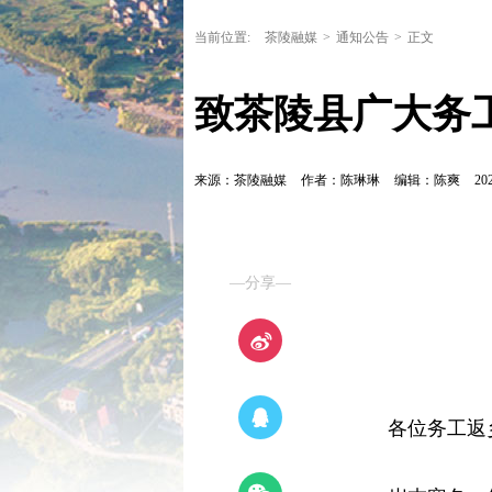
当前位置:
茶陵融媒
>
通知公告
>
正文
致茶陵县广大务
来源：茶陵融媒
作者：陈琳琳
编辑：陈爽
202
—分享—
各位务工返