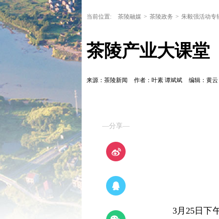
当前位置:
茶陵融媒
>
茶陵政务
>
朱毅强活动专
茶陵产业大课堂
来源：茶陵新闻
作者：叶素 谭斌斌
编辑：黄
—分享—
3月25日