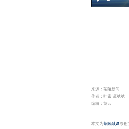
P
l
a
y
来源：茶陵新闻
作者：叶素 谭斌斌
编辑：黄云
本文为
茶陵融媒
原创