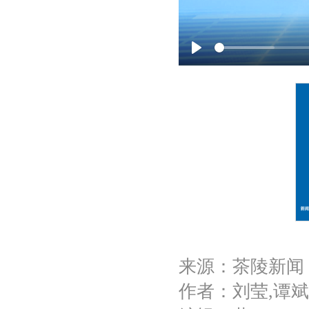
P
l
a
y
来源：茶陵新闻
作者：刘莹,谭