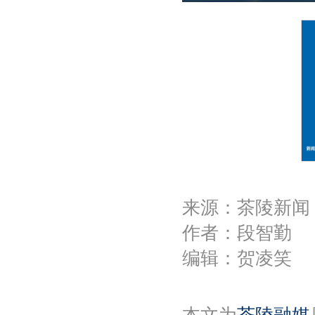
P
l
a
y
来源：茶陵新闻
作者：段智勤
编辑：贺凌笑