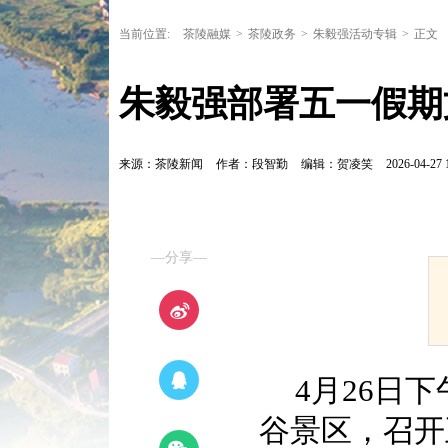
当前位置:
茶陵融媒
>
茶陵政务
>
朱毅强活动专辑
>
正文
朱毅强部署五一假期
来源：茶陵新闻
作者：段智勤
编辑：贺凌笑
2026-04-27 
—分享—
4月26日
谷景区，召开