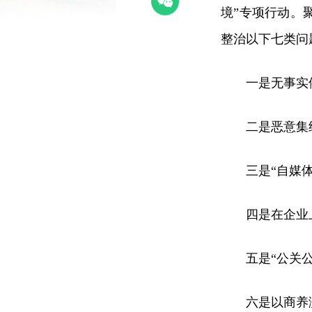
境”专项行动。
整治以下七类问
一是无事实
二是恶意集
三是“自媒
四是在企业
五是“公关
六是以商养