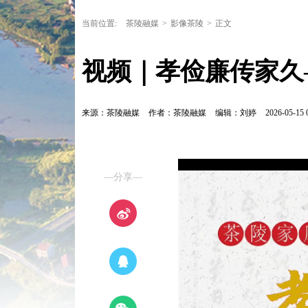
当前位置:
茶陵融媒
>
影像茶陵
>
正文
视频｜孝俭廉传家久
来源：茶陵融媒
作者：茶陵融媒
编辑：刘婷
2026-05-15 
—分享—