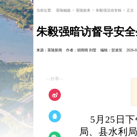
当前位置:
茶陵融媒
>
茶陵政务
>
朱毅强活动专辑
>
正文
朱毅强暗访督导安全
来源：茶陵新闻
作者：胡雨晴 刘莹
编辑：贺凌笑
2026-0
—分享—
5月25日
局、县水利