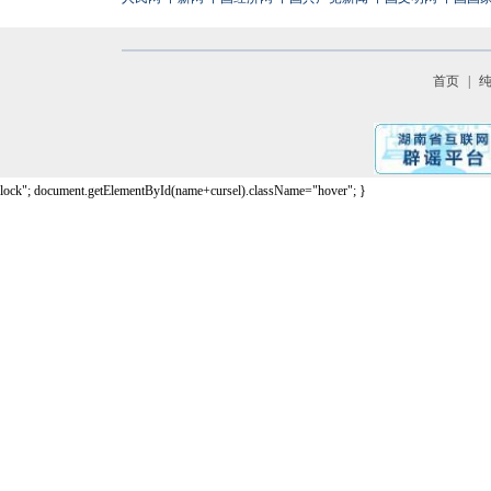
首页
|
lock"; document.getElementById(name+cursel).className="hover"; }