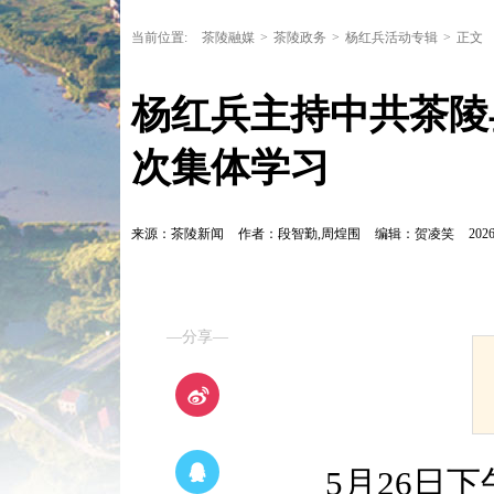
当前位置:
茶陵融媒
>
茶陵政务
>
杨红兵活动专辑
>
正文
杨红兵主持中共茶陵
次集体学习
来源：茶陵新闻
作者：段智勤,周煌围
编辑：贺凌笑
2026
—分享—
5月26日