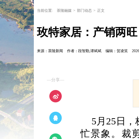
当前位置:
茶陵融媒
>
部门动态
>
正文
玫特家居：产销两旺
来源：茶陵新闻
作者：段智勤,谭斌斌
编辑：贺凌笑
2026
—分享—
5月25日
忙景象。裁